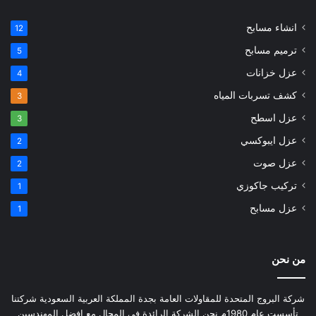
انشاء مسابح
12
ترميم مسابح
5
عزل خزانات
4
كشف تسربات المياه
3
عزل اسطح
3
عزل ايبوكسي
2
عزل صوت
2
تركيب جاكوزي
1
عزل مسابح
1
من نحن
شركة البروج المتحدة للمقاولات العامة بجدة المملكة العربية السعودية شركتنا
تأسست عام 1980م نحن الشركة الرائدة في المجال مع افضل المهندسين