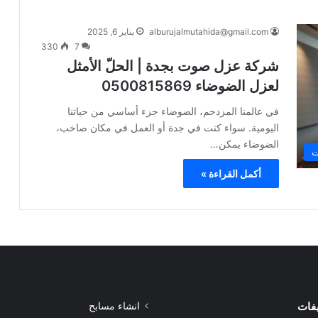
alburujalmutahida@gmail.com
يناير 6, 2025
330
7
شركة عزل صوت بجدة | الحلّ الأمثل
لعزل الضوضاء 0500815869
في عالمنا المزدحم، الضوضاء جزء أساسي من حياتنا
اليومية. سواء كنت في جدة أو العمل في مكان صاخب،
الضوضاء يمكن…
ت
أكمل القراءة »
يفات
انشاء مسابح