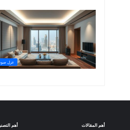
عزل صو
أهم المقالات
أهم التصن