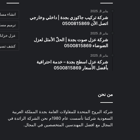
يناير 8, 2025
انشاء مسا
شركة تركيب جاكوزي بجدة | داخلي وخارجي
اتصل الأن 0500815869
ترميم مسا
يناير 6, 2025
عزل خزانا
شركة عزل صوت بجدة | الحلّ الأمثل لعزل
الضوضاء 0500815869
كشف تسربا
يناير 6, 2025
شركة عزل اسطح بجدة – خدمة احترافية
بأفضل الأسعار 0500815869
من نحن
شركة البروج المتحدة للمقاولات العامة بجدة المملكة العربية
السعودية شركتنا تأسست عام 1980م نحن الشركة الرائدة في
المجال مع افضل المهندسين المتخصصين في المجال.