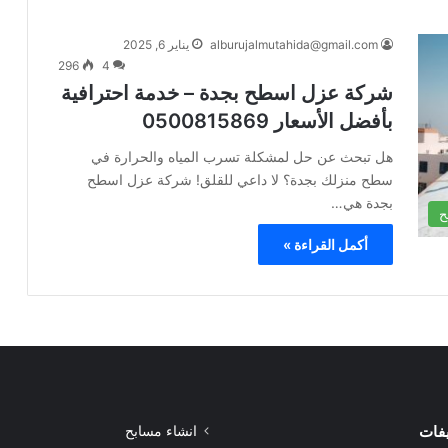
alburujalmutahida@gmail.com
يناير 6, 2025
296
4
شركة عزل اسطح بجدة – خدمة احترافية
بأفضل الأسعار 0500815869
هل تبحث عن حل لمشكلة تسرب المياه والحرارة في
سطح منزلك بجدة؟ لا داعي للقلق! شركة عزل اسطح
بجدة هي…
ح
أكمل القراءة »
يفات
انشاء مسابح