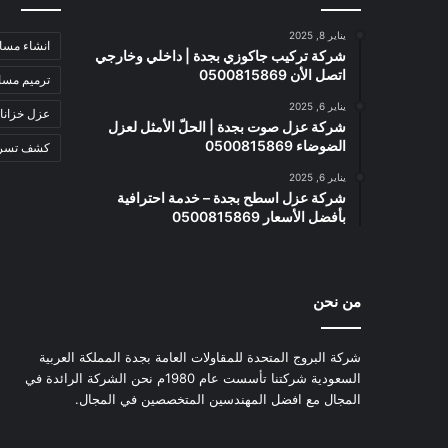
يناير 8, 2025
انشاء مسا
شركة تركيب جاكوزي بجدة | داخلي وخارجي
اتصل الأن 0500815869
ترميم مسا
يناير 6, 2025
عزل خزانا
شركة عزل صوت بجدة | الحلّ الأمثل لعزل
الضوضاء 0500815869
كشف تسربا
يناير 6, 2025
شركة عزل اسطح بجدة – خدمة احترافية
بأفضل الأسعار 0500815869
من نحن
شركة البروج المتحدة للمقاولات العامة بجدة المملكة العربية
السعودية شركتنا تأسست عام 1980م نحن الشركة الرائدة في
المجال مع افضل المهندسين المتخصصين في المجال.